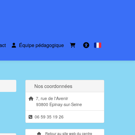
act
Équipe pédagogique
Français
Accessibilité
Nos coordonnées
7, rue de l'Avenir
93800 Epinay-sur-Seine
06 59 35 19 26
Retour au site web du centre