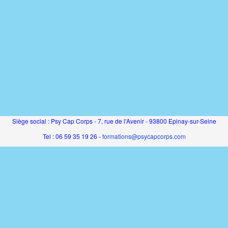
Siège social : Psy Cap Corps - 7, rue de l'Avenir - 93800 Epinay-sur-Seine
Tel : 06 59 35 19 26 -
formations@psycapcorps.com
SAS au capital de 5000€ - RCS Bobigny - SIRET 831 194 816 00011 - APE 8559
sme de formation enregistré sous le numéro 11930768593 auprès du préfet de rég
Cet enregistrement ne vaut pas agrément de l'État
de formation propulsé par Dendreo,
logiciel spécialisé pour centres et organisme
Déclaration d'accessibilité
: partiellement conforme