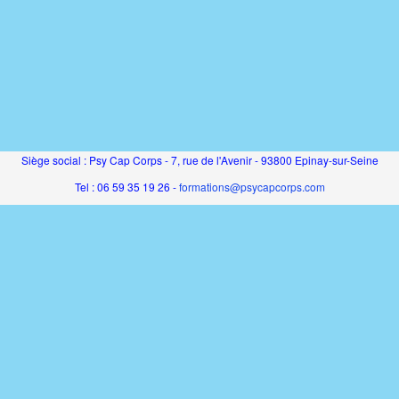
Siège social : Psy Cap Corps - 7, rue de l'Avenir - 93800 Epinay-sur-Seine
Tel : 06 59 35 19 26 -
formations@psycapcorps.com
SAS au capital de 5000€ - RCS Bobigny - SIRET 831 194 816 00011 - APE
8559A
Organisme de formation enregistré sous le numéro 11930768593 auprès du
préfet de région IDF
Cet enregistrement ne vaut pas agrément de l'État
Catalogue de formation propulsé par Dendreo,
logiciel spécialisé pour
centres et organismes de formation
Déclaration d'accessibilité
: partiellement conforme