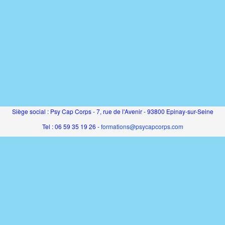
Siège social : Psy Cap Corps - 7, rue de l'Avenir - 93800 Epinay-sur-Seine
Tel : 06 59 35 19 26 -
formations@psycapcorps.com
SAS au capital de 5000€ - RCS Bobigny - SIRET 831 194 816 00011 - APE
8559A
Organisme de formation enregistré sous le numéro 11930768593 auprès du
préfet de région IDF
Cet enregistrement ne vaut pas agrément de l'État
Catalogue de formation propulsé par Dendreo,
logiciel spécialisé pour