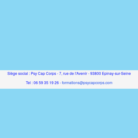
Siège social : Psy Cap Corps - 7, rue de l'Avenir - 93800 Epinay-sur-Seine
Tel : 06 59 35 19 26 -
formations@psycapcorps.com
SAS au capital de 5000€ - RCS Bobigny - SIRET 831 194 816 00011 - APE 8559
sme de formation enregistré sous le numéro 11930768593 auprès du préfet de rég
Cet enregistrement ne vaut pas agrément de l'État
de formation propulsé par Dendreo,
logiciel spécialisé pour centres et organisme
Déclaration d'accessibilité
: partiellement conforme