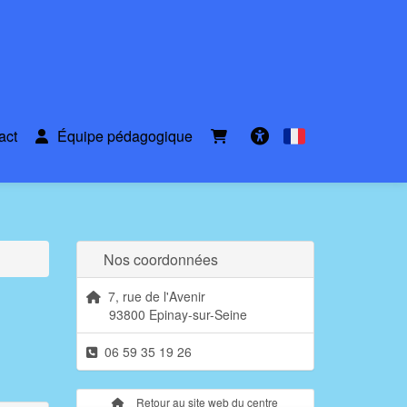
act
Équipe pédagogique
Français
Accessibilité
Nos coordonnées
7, rue de l'Avenir
93800 Epinay-sur-Seine
06 59 35 19 26
Retour au site web du centre