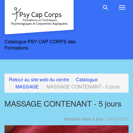
Aller au menu principal
Aller au contenu principal
Personnaliser l'interface
Toggl
Rechercher u
Catalogue PSY CAP CORPS des
Formations
Retour au site web du centre
Catalogue
MASSAGE
MASSAGE CONTENANT - 5 jours
MASSAGE CONTENANT - 5 jours
30/10/2025
Dernière mise à jour :