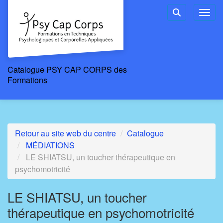
Aller au menu principal
Aller au contenu principal
Personnaliser l'interface
Toggl
Rechercher u
Catalogue PSY CAP CORPS des
Formations
Retour au site web du centre
Catalogue
MÉDIATIONS
LE SHIATSU, un toucher thérapeutique en
psychomotricité
LE SHIATSU, un toucher
thérapeutique en psychomotricité