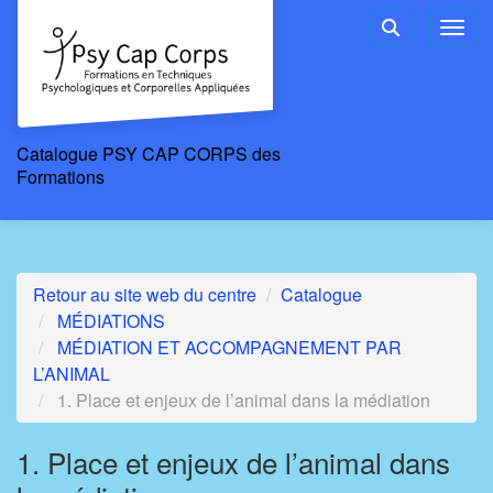
Aller au menu principal
Aller au contenu principal
Personnaliser l'interface
Toggl
Rechercher u
Catalogue PSY CAP CORPS des
Formations
Retour au site web du centre
Catalogue
MÉDIATIONS
MÉDIATION ET ACCOMPAGNEMENT PAR
L’ANIMAL
1. Place et enjeux de l’animal dans la médiation
1. Place et enjeux de l’animal dans