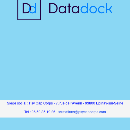
Siège social : Psy Cap Corps - 7, rue de l'Avenir - 93800 Epinay-sur-Seine
Tel : 06 59 35 19 26 -
formations@psycapcorps.com
SAS au capital de 5000€ - RCS Bobigny - SIRET 831 194 816 00011 - APE
8559A