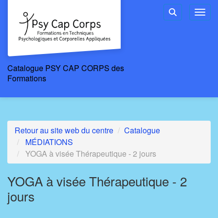
Aller au menu principal
Aller au contenu principal
Personnaliser l'interface
Toggl
Rechercher u
Catalogue PSY CAP CORPS des
Formations
Retour au site web du centre
Catalogue
MÉDIATIONS
YOGA à visée Thérapeutique - 2 jours
YOGA à visée Thérapeutique - 2
jours