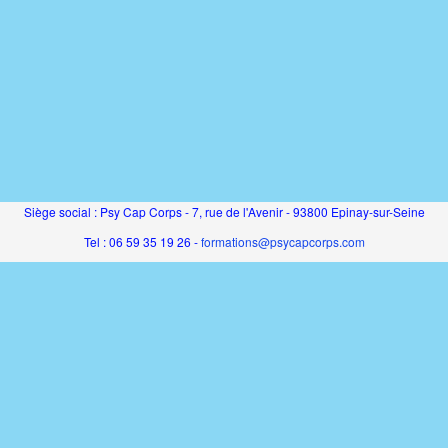
Siège social : Psy Cap Corps - 7, rue de l'Avenir - 93800 Epinay-sur-Seine
Tel : 06 59 35 19 26 -
formations@psycapcorps.com
SAS au capital de 5000€ - RCS Bobigny - SIRET 831 194 816 00011 - APE
8559A
Organisme de formation enregistré sous le numéro 11930768593 auprès du
préfet de région IDF
Cet enregistrement ne vaut pas agrément de l'État
Catalogue de formation propulsé par Dendreo,
logiciel spécialisé pour
centres et organismes de formation