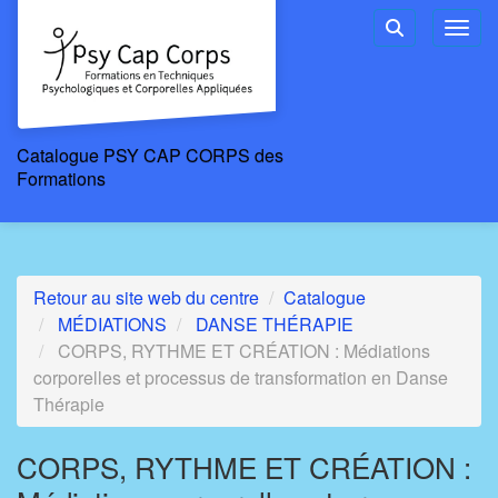
Aller au menu principal
Aller au contenu principal
Personnaliser l'interface
Toggl
Rechercher u
Catalogue PSY CAP CORPS des
Formations
Retour au site web du centre
Catalogue
MÉDIATIONS
DANSE THÉRAPIE
CORPS, RYTHME ET CRÉATION : Médiations
corporelles et processus de transformation en Danse
Thérapie
CORPS, RYTHME ET CRÉATION :