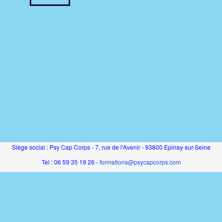
Siège social : Psy Cap Corps - 7, rue de l'Avenir - 93800 Epinay-sur-Seine
Tel : 06 59 35 19 26 -
formations@psycapcorps.com
SAS au capital de 5000€ - RCS Bobigny - SIRET 831 194 816 00011 - APE
8559A
Organisme de formation enregistré sous le numéro 11930768593 auprès du
préfet de région IDF